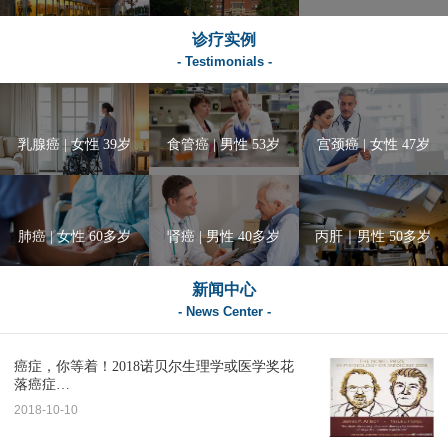
诊疗实例
- Testimonials -
乳腺癌 | 女性 39岁
食管癌 | 男性 53岁
宫颈癌 | 女性 47岁
肺癌 | 女性 60多岁
肾癌 | 男性 40多岁
丙肝｜男性 50多岁
新闻中心
- News Center -
癌症，你等着！2018诺贝尔生理学或医学奖花
落癌症…
2018-10-10