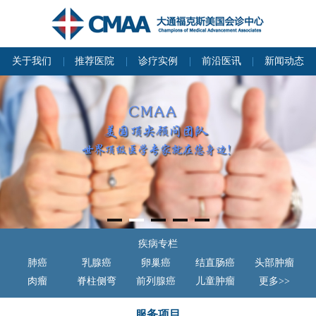
关于我们
推荐医院
诊疗实例
前沿医讯
新闻动态
疾病专栏
肺癌
乳腺癌
卵巢癌
结直肠癌
头部肿瘤
肉瘤
脊柱侧弯
前列腺癌
儿童肿瘤
更多>>
服务项目