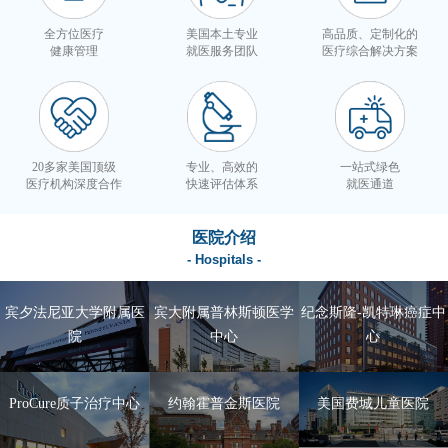
全方位医疗
美国本土专业
高品质、定制化的
健康管理
就医服务团队
医疗综合解决方案
20多家美国顶级
专业、高效的
一站式绿色
医疗机构深度合作
快速评估体系
就医通道
医院介绍
- Hospitals -
宾夕法尼亚大学附属医
宾大附属普林斯顿医学
纪念斯隆-凯特琳癌症中
院
中心
心
ProCure质子治疗中心
约翰霍普金斯医院
美国费城儿童医院