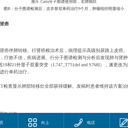
图A: Caris分子图谱使用前，右肺病灶
图B：分子图谱检测后，吉非替尼单药治疗9个月，肿瘤组织明显缩小
肾癌
肾癌伴肺转移。行肾癌根治术后，病理提示高级别尿路上皮癌。
，疗效不佳，疾病进展。行分子图谱检测与分析后发现肺与肾肿
19和21外显子双重突变（L747_T751del and S768I），遂更
进行单药治疗。
CT检查显示肺部转移灶全部获得缓解。发稿时患者维持该方案治
 男性 53岁
 | 女性 71岁
页
向上
电话