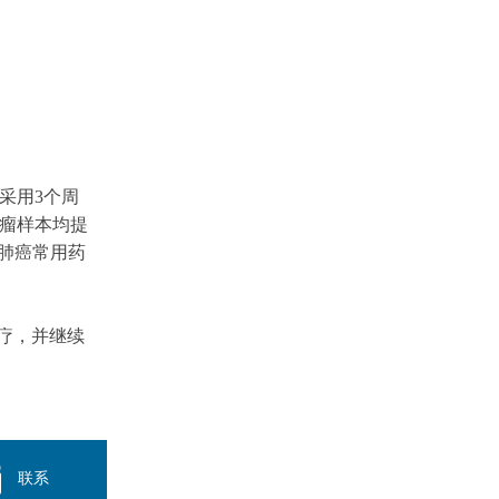
采用3个周
瘤样本均提
改为肺癌常用药
疗，并继续
联系