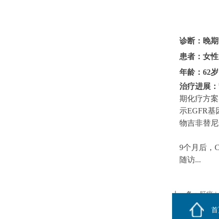
诊断：
晚期
患者：
女性
年龄：
62岁
治疗进展：
期化疗方案
示EGFR基因
物吉非替尼
9个月后，
随访...
上一条：
肝癌 |
下一条：
甲状腺癌
首