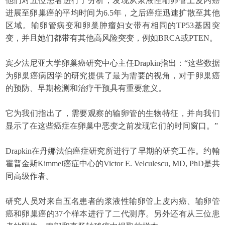
他们对五位患者进行了分析，发现从浆液性输卵管上皮内癌
进展至卵巢癌的平均时间为6.5年，之后癌症迅速扩散至其他
区域。输卵管病变和卵巢肿瘤妇女带有相同的TP53基因突
变，并且她们都带有其他高风险突变，例如BRCA或PTEN。
宾夕法尼亚大学卵巢癌研究中心主任Drapkin指出：“这些数据
为卵巢癌病因学的研究提供了最为需要的视角，对于卵巢癌
的预防、早期检测和治疗干预具有重要意义。
它为我们指出了，需要观察的输卵管的生物特征，并向我们
显示了在这些癌症在卵巢中恶变之前发现它们的时间窗口。”
Drapkin在丹娜法伯癌症研究所进行了早期的研究工作。约翰
霍普金斯Kimmel癌症中心的Victor E. Velculescu, MD, PhD是共
同高级作者。
研究人员对来自五名患者的浆液性输卵管上皮内癌、输卵管
癌和卵巢癌的37个样本进行了二代测序。另外还有从三位患