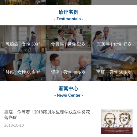
诊疗实例
- Testimonials -
乳腺癌 | 女性 39岁
食管癌 | 男性 53岁
宫颈癌 | 女性 47岁
肺癌 | 女性 60多岁
肾癌 | 男性 40多岁
丙肝｜男性 50多岁
新闻中心
- News Center -
癌症，你等着！2018诺贝尔生理学或医学奖花
落癌症…
2018-10-10