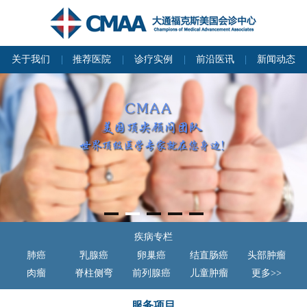
关于我们
推荐医院
诊疗实例
前沿医讯
新闻动态
疾病专栏
肺癌
乳腺癌
卵巢癌
结直肠癌
头部肿瘤
肉瘤
脊柱侧弯
前列腺癌
儿童肿瘤
更多>>
服务项目