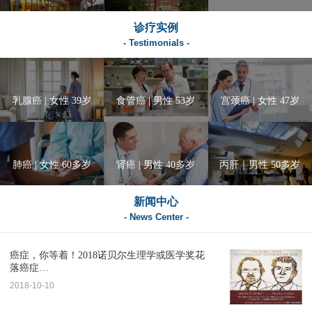
诊疗实例
- Testimonials -
乳腺癌 | 女性 39岁
食管癌 | 男性 53岁
宫颈癌 | 女性 47岁
肺癌 | 女性 60多岁
肾癌 | 男性 40多岁
丙肝｜男性 50多岁
新闻中心
- News Center -
癌症，你等着！2018诺贝尔生理学或医学奖花
落癌症…
2018-10-10