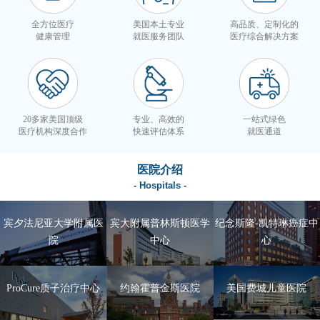
全方位医疗
美国本土专业
高品质、定制化的
健康管理
就医服务团队
医疗综合解决方案
20多家美国顶级
专业、高效的
一站式绿色
医疗机构深度合作
快速评估体系
就医通道
医院介绍
- Hospitals -
宾夕法尼亚大学附属医
宾大附属普林斯顿医学
纪念斯隆-凯特琳癌症中
院
中心
心
ProCure质子治疗中心
约翰霍普金斯医院
美国费城儿童医院