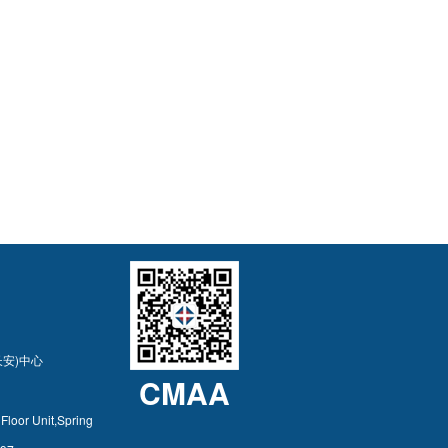
安)中心
CMAA
Floor Unit,Spring