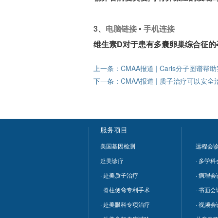
3、
电脑链接
▪
手机连接
维生素D对于患有多囊卵巢综合征的
上一条：
CMAA报道 | Caris分子图
下一条：
CMAA报道 | 质子治疗可以
服务项目
美国基因检测
远程会
赴美诊疗
· 多学
· 赴美质子治疗
· 病理会
· 脊柱侧弯专利手术
· 书面会
· 赴美眼科专项治疗
· 视频会