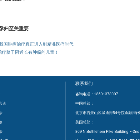
孕妇至关重要
谱帮助我国肿瘤治疗真正进入到精准医疗时代
安全治疗脑干附近长有肿瘤的儿童！
联系我们
诊
咨询电话：18501373007
科会诊
中国总部：
诊
北京市石景山区城通街54号院金融街(长
诊
美国总部：
诊
809 N.Bethlehem Pike Building F-2nd 